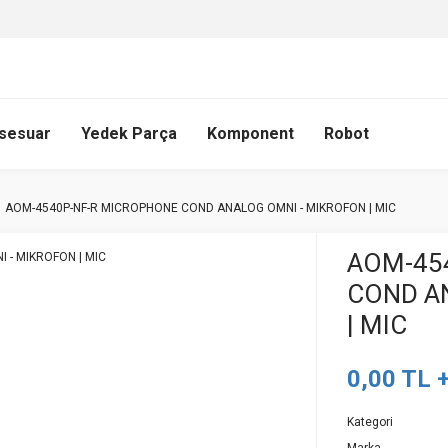
sesuar
Yedek Parça
Komponent
Robot
AOM-4540P-NF-R MICROPHONE COND ANALOG OMNI - MIKROFON | MIC
AOM-45
COND A
| MIC
0,00 TL 
Kategori