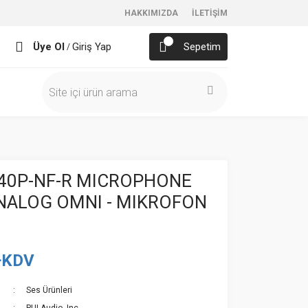
HAKKIMIZDA
İLETİŞİM
Üye Ol
Giriş Yap
Sepetim
/
40P-NF-R MICROPHONE
NALOG OMNI - MIKROFON
+KDV
Ses Ürünleri