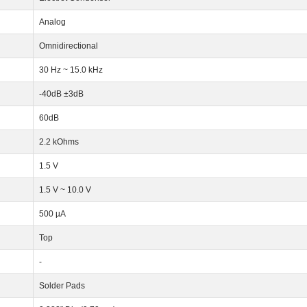
Analog
Omnidirectional
30 Hz ~ 15.0 kHz
-40dB ±3dB
60dB
2.2 kOhms
1.5 V
1.5 V ~ 10.0 V
500 µA
Top
-
Solder Pads