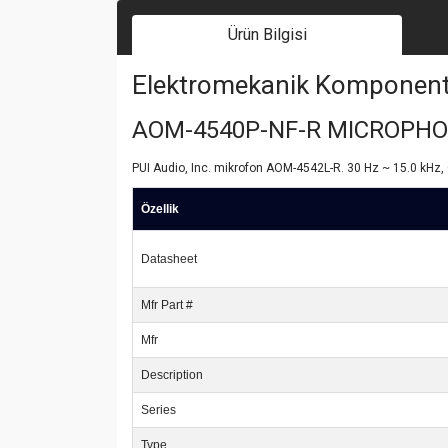
Ürün Bilgisi
Elektromekanik Komponent | 
AOM-4540P-NF-R MICROPH
PUI Audio, Inc. mikrofon AOM-4542L-R. 30 Hz ~ 15.0 kHz, C
Özellik
Datasheet
Mfr Part #
Mfr
Description
Series
Type