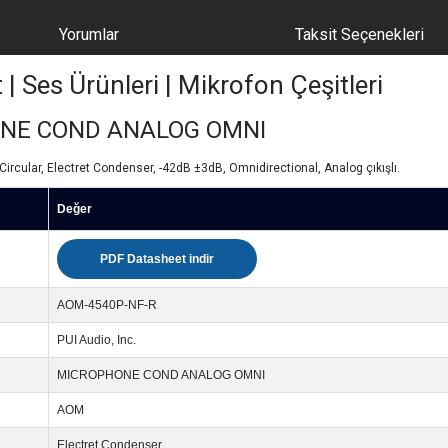
Yorumlar
Taksit Seçenekleri
Ses Ürünleri | Mikrofon Çeşitleri
ONE COND ANALOG OMNI
ircular, Electret Condenser, -42dB ±3dB, Omnidirectional, Analog çıkışlı.
Değer
PDF Datasheet indir
AOM-4540P-NF-R
PUI Audio, Inc.
MICROPHONE COND ANALOG OMNI
AOM
Electret Condenser