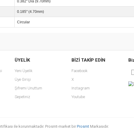
0.382" Dia (9.70mm)
0.185" (4.70mm)
Circular
e diğer konularda yetersiz gördüğünüz noktaları öneri formunu kullanarak tarafımı
Bu ürüne ilk yorumu siz yapın!
ÜYELİK
BİZİ TAKİP EDİN
Bi
r.
Yorum Yaz
si
Yeni Üyelik
Facebook
Üye Girişi
X
Şifremi Unuttum
Instagram
Sepetiniz
Youtube
sertifikası ile korunmaktadır. Prosmt-market bir
Prosmt
Markasıdır.
Gönder