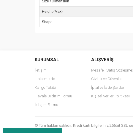
Size / Dimension
Height (Max)
Shape
Bu ürünün fiyat bilgisi, resim, ürün açıklamalarında v
Görüş ve önerileriniz için teşekkür ederiz.
KURUMSAL
ALIŞVERİŞ
Ürün resmi kalitesiz, bozuk veya görüntülenemiyo
Ürün açıklamasında eksik bilgiler bulunuyor.
İletişim
Mesafeli Satış Sözleşme
Ürün bilgilerinde hatalar bulunuyor.
Hakkımızda
Gizlilik ve Güvenlik
Ürün fiyatı diğer sitelerden daha pahalı.
Kargo Takibi
İptal ve İade Şartları
Bu ürüne benzer farklı alternatifler olmalı.
Havale Bildirim Formu
Kişisel Veriler Politikası
İletişim Formu
© Tüm hakları saklıdır. Kredi kartı bilgileriniz 256bit SSL 