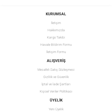
Bu ürünün fiyat bilgisi, resim, ürün açıklamalarında ve diğer
konularda yetersiz gördüğünüz noktaları öneri formunu kullanarak
Bu ürüne ilk yorumu siz yapın!
KURUMSAL
tarafımıza iletebilirsiniz.
Görüş ve önerileriniz için teşekkür ederiz.
İletişim
Yorum Yaz
Hakkımızda
Ürün resmi kalitesiz, bozuk veya görüntülenemiyor.
Kargo Takibi
Ürün açıklamasında eksik bilgiler bulunuyor.
Havale Bildirim Formu
Ürün bilgilerinde hatalar bulunuyor.
İletişim Formu
Ürün fiyatı diğer sitelerden daha pahalı.
Bu ürüne benzer farklı alternatifler olmalı.
ALIŞVERİŞ
Mesafeli Satış Sözleşmesi
Gizlilik ve Güvenlik
İptal ve İade Şartları
Kişisel Veriler Politikası
Gönder
ÜYELİK
Yeni Üyelik