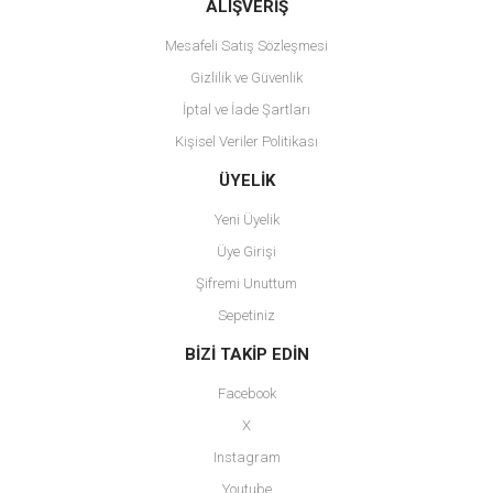
Bu ürüne benzer farklı alternatifler olmalı.
ALIŞVERİŞ
Mesafeli Satış Sözleşmesi
Gizlilik ve Güvenlik
İptal ve İade Şartları
Kişisel Veriler Politikası
Gönder
ÜYELİK
Yeni Üyelik
Üye Girişi
Şifremi Unuttum
Sepetiniz
BİZİ TAKİP EDİN
Facebook
X
Instagram
Youtube