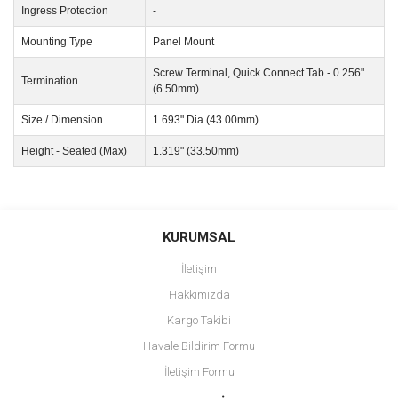
Ingress Protection
-
Mounting Type
Panel Mount
Screw Terminal, Quick Connect Tab - 0.256"
Termination
(6.50mm)
Size / Dimension
1.693" Dia (43.00mm)
Height - Seated (Max)
1.319" (33.50mm)
Bu ürünün fiyat bilgisi, resim, ürün açıklamalarında ve diğer
konularda yetersiz gördüğünüz noktaları öneri formunu kullanarak
Bu ürüne ilk yorumu siz yapın!
KURUMSAL
tarafımıza iletebilirsiniz.
Görüş ve önerileriniz için teşekkür ederiz.
İletişim
Yorum Yaz
Hakkımızda
Ürün resmi kalitesiz, bozuk veya görüntülenemiyor.
Kargo Takibi
Ürün açıklamasında eksik bilgiler bulunuyor.
Havale Bildirim Formu
Ürün bilgilerinde hatalar bulunuyor.
İletişim Formu
Ürün fiyatı diğer sitelerden daha pahalı.