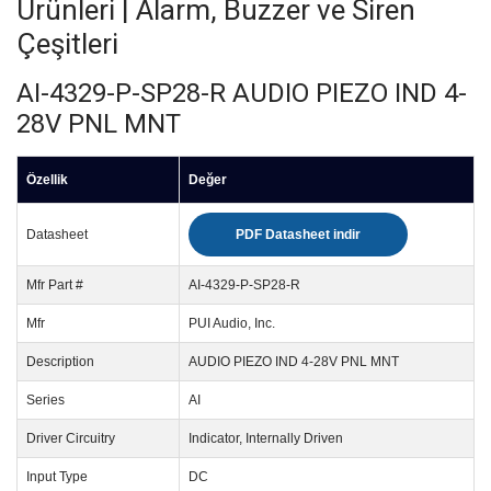
Ürünleri | Alarm, Buzzer ve Siren
Çeşitleri
AI-4329-P-SP28-R AUDIO PIEZO IND 4-
28V PNL MNT
Özellik
Değer
Datasheet
PDF Datasheet indir
Mfr Part #
AI-4329-P-SP28-R
Mfr
PUI Audio, Inc.
Description
AUDIO PIEZO IND 4-28V PNL MNT
Series
AI
Driver Circuitry
Indicator, Internally Driven
Input Type
DC