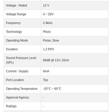
Voltage - Rated
12 V
Voltage Range
4 ~ 28V
Frequency
2.9kHz
Technology
Piezo
Operating Mode
Pulse, Slow
Duration
1.2 PPS
Sound Pressure Level
88dB @ 12V, 10cm
(SPL)
Current - Supply
6mA
Port Location
Top
Operating Temperature
-20°C ~ 60°C
Approval Agency
-
Ratings
-