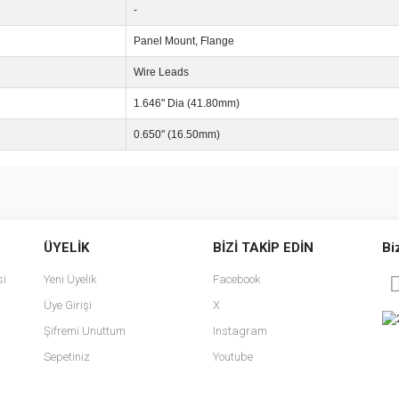
-
Panel Mount, Flange
Wire Leads
1.646" Dia (41.80mm)
0.650" (16.50mm)
e diğer konularda yetersiz gördüğünüz noktaları öneri formunu kullanarak tarafımı
Bu ürüne ilk yorumu siz yapın!
ÜYELİK
BİZİ TAKİP EDİN
Bi
r.
Yorum Yaz
si
Yeni Üyelik
Facebook
Üye Girişi
X
Şifremi Unuttum
Instagram
Sepetiniz
Youtube