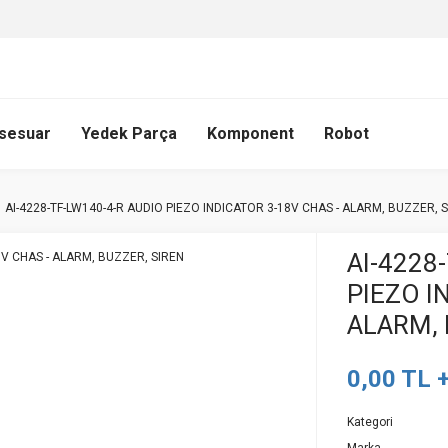
sesuar
Yedek Parça
Komponent
Robot
AI-4228-TF-LW140-4-R AUDIO PIEZO INDICATOR 3-18V CHAS - ALARM, BUZZER, 
AI-4228
PIEZO I
ALARM, 
0,00 TL 
Kategori