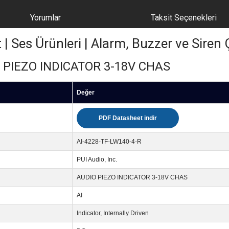
Yorumlar
Taksit Seçenekleri
Ses Ürünleri | Alarm, Buzzer ve Siren Ç
O PIEZO INDICATOR 3-18V CHAS
Değer
PDF Datasheet indir
AI-4228-TF-LW140-4-R
PUI Audio, Inc.
AUDIO PIEZO INDICATOR 3-18V CHAS
AI
Indicator, Internally Driven