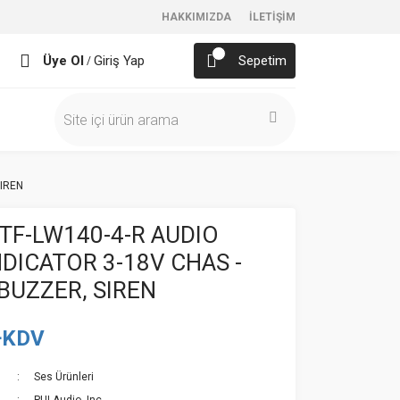
HAKKIMIZDA
İLETİŞİM
Üye Ol
Giriş Yap
Sepetim
/
SIREN
-TF-LW140-4-R AUDIO
NDICATOR 3-18V CHAS -
BUZZER, SIREN
+KDV
Ses Ürünleri