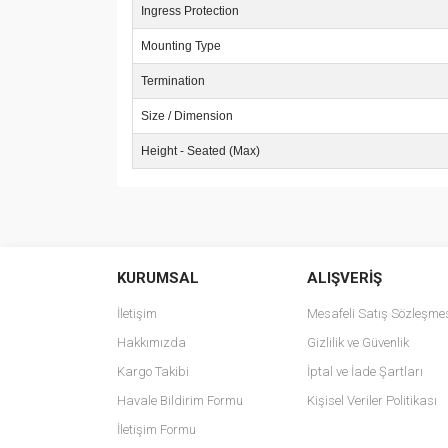
Ingress Protection
Mounting Type
Termination
Size / Dimension
Height - Seated (Max)
Bu ürünün fiyat bilgisi, resim, ürün açıklamalarında v
Görüş ve önerileriniz için teşekkür ederiz.
KURUMSAL
ALIŞVERİŞ
Ürün resmi kalitesiz, bozuk veya görüntülenemiyo
Ürün açıklamasında eksik bilgiler bulunuyor.
İletişim
Mesafeli Satış Sözleşme
Ürün bilgilerinde hatalar bulunuyor.
Hakkımızda
Gizlilik ve Güvenlik
Ürün fiyatı diğer sitelerden daha pahalı.
Kargo Takibi
İptal ve İade Şartları
Bu ürüne benzer farklı alternatifler olmalı.
Havale Bildirim Formu
Kişisel Veriler Politikası
İletişim Formu