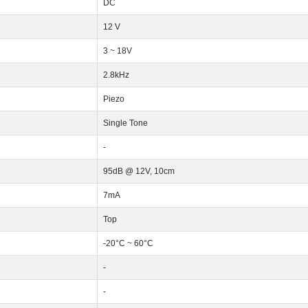
DC
12 V
3 ~ 18V
2.8kHz
Piezo
Single Tone
-
95dB @ 12V, 10cm
7mA
Top
-20°C ~ 60°C
-
-