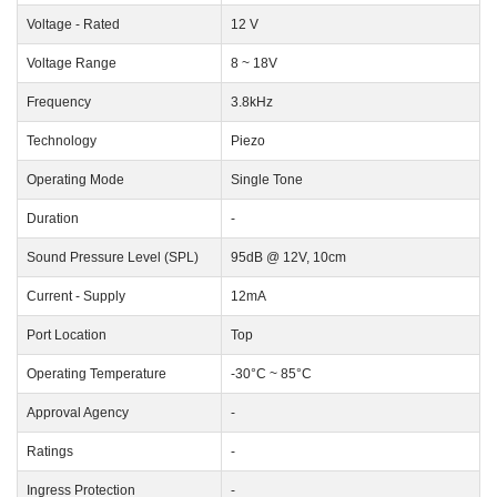
Voltage - Rated
12 V
Voltage Range
8 ~ 18V
Frequency
3.8kHz
Technology
Piezo
Operating Mode
Single Tone
Duration
-
Sound Pressure Level (SPL)
95dB @ 12V, 10cm
Current - Supply
12mA
Port Location
Top
Operating Temperature
-30°C ~ 85°C
Approval Agency
-
Ratings
-
Ingress Protection
-