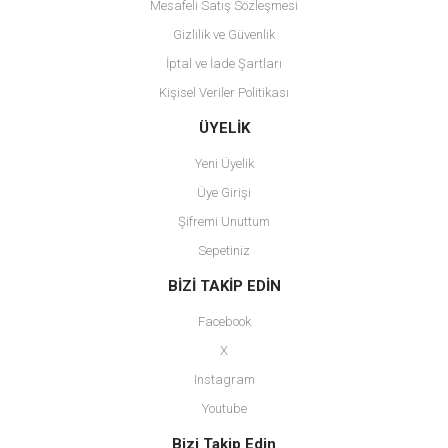
Mesafeli Satış Sözleşmesi
Gizlilik ve Güvenlik
İptal ve İade Şartları
Kişisel Veriler Politikası
Gönder
ÜYELİK
Yeni Üyelik
Üye Girişi
Şifremi Unuttum
Sepetiniz
BİZİ TAKİP EDİN
Facebook
X
Instagram
Youtube
Bizi Takip Edin