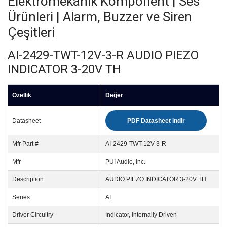
Elektromekanik Komponent | Ses
Ürünleri | Alarm, Buzzer ve Siren
Çeşitleri
AI-2429-TWT-12V-3-R AUDIO PIEZO
INDICATOR 3-20V TH
Özellik
Değer
Datasheet
PDF Datasheet indir
Mfr Part #
AI-2429-TWT-12V-3-R
Mfr
PUI Audio, Inc.
Description
AUDIO PIEZO INDICATOR 3-20V TH
Series
AI
Driver Circuitry
Indicator, Internally Driven