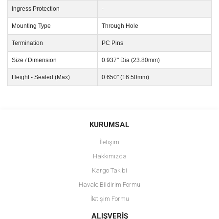
Ingress Protection
-
Mounting Type
Through Hole
Termination
PC Pins
Size / Dimension
0.937" Dia (23.80mm)
Height - Seated (Max)
0.650" (16.50mm)
Bu ürünün fiyat bilgisi, resim, ürün açıklamalarında ve diğer
konularda yetersiz gördüğünüz noktaları öneri formunu kullanarak
Bu ürüne ilk yorumu siz yapın!
KURUMSAL
tarafımıza iletebilirsiniz.
Görüş ve önerileriniz için teşekkür ederiz.
İletişim
Yorum Yaz
Hakkımızda
Ürün resmi kalitesiz, bozuk veya görüntülenemiyor.
Kargo Takibi
Ürün açıklamasında eksik bilgiler bulunuyor.
Havale Bildirim Formu
Ürün bilgilerinde hatalar bulunuyor.
İletişim Formu
Ürün fiyatı diğer sitelerden daha pahalı.
Bu ürüne benzer farklı alternatifler olmalı.
ALIŞVERİŞ