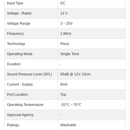
Input Type
DC
Voltage - Rated
12 V
Voltage Range
3 ~ 20V
Frequency
2.9kHz
Technology
Piezo
Operating Mode
Single Tone
Duration
-
Sound Pressure Level (SPL)
95dB @ 12V, 10cm
Current - Supply
8mA
Port Location
Top
Operating Temperature
-20°C ~ 70°C
Approval Agency
-
Ratings
Washable