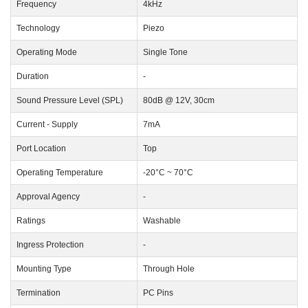
Frequency
4kHz
Technology
Piezo
Operating Mode
Single Tone
Duration
-
Sound Pressure Level (SPL)
80dB @ 12V, 30cm
Current - Supply
7mA
Port Location
Top
Operating Temperature
-20°C ~ 70°C
Approval Agency
-
Ratings
Washable
Ingress Protection
-
Mounting Type
Through Hole
Termination
PC Pins