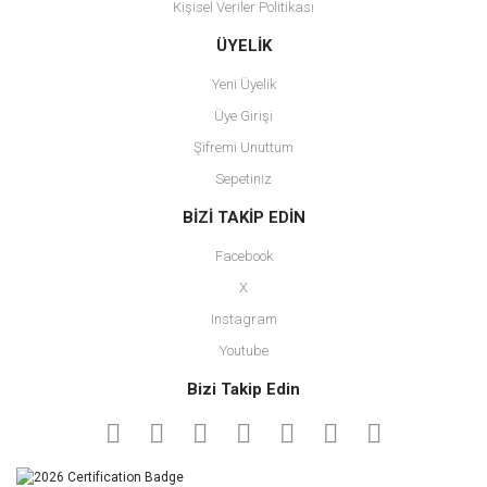
Kişisel Veriler Politikası
Gönder
ÜYELİK
Yeni Üyelik
Üye Girişi
Şifremi Unuttum
Sepetiniz
BİZİ TAKİP EDİN
Facebook
X
Instagram
Youtube
Bizi Takip Edin