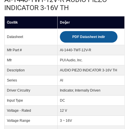
INDICATOR 3-16V TH
Özellik
Değer
Datasheet
PDF Datasheet indir
Mfr Part #
AI-1440-TWT-12V-R
Mfr
PUI Audio, Inc.
Description
AUDIO PIEZO INDICATOR 3-16V TH
Series
AI
Driver Circuitry
Indicator, Internally Driven
Input Type
DC
Voltage - Rated
12 V
Voltage Range
3 ~ 16V