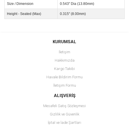
Size / Dimension
0.543" Dia (13.80mm)
Height - Seated (Max)
0.315" (8.00mm)
Bu ürünün fiyat bilgisi, resim, ürün açıklamalarında ve diğer
konularda yetersiz gördüğünüz noktaları öneri formunu kullanarak
Bu ürüne ilk yorumu siz yapın!
KURUMSAL
tarafımıza iletebilirsiniz.
Görüş ve önerileriniz için teşekkür ederiz.
İletişim
Yorum Yaz
Hakkımızda
Ürün resmi kalitesiz, bozuk veya görüntülenemiyor.
Kargo Takibi
Ürün açıklamasında eksik bilgiler bulunuyor.
Havale Bildirim Formu
Ürün bilgilerinde hatalar bulunuyor.
İletişim Formu
Ürün fiyatı diğer sitelerden daha pahalı.
Bu ürüne benzer farklı alternatifler olmalı.
ALIŞVERİŞ
Mesafeli Satış Sözleşmesi
Gizlilik ve Güvenlik
İptal ve İade Şartları