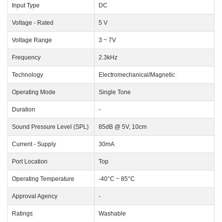
Input Type
DC
Voltage - Rated
5 V
Voltage Range
3 ~ 7V
Frequency
2.3kHz
Technology
Electromechanical/Magnetic
Operating Mode
Single Tone
Duration
-
Sound Pressure Level (SPL)
85dB @ 5V, 10cm
Current - Supply
30mA
Port Location
Top
Operating Temperature
-40°C ~ 85°C
Approval Agency
-
Ratings
Washable