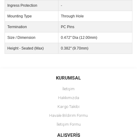
Ingress Protection
-
Mounting Type
Through Hole
Termination
PC Pins
Size / Dimension
0.472" Dia (12.00mm)
Height - Seated (Max)
0.382" (9.70mm)
Bu ürünün fiyat bilgisi, resim, ürün açıklamalarında ve diğer
konularda yetersiz gördüğünüz noktaları öneri formunu kullanarak
Bu ürüne ilk yorumu siz yapın!
KURUMSAL
tarafımıza iletebilirsiniz.
Görüş ve önerileriniz için teşekkür ederiz.
İletişim
Yorum Yaz
Hakkımızda
Ürün resmi kalitesiz, bozuk veya görüntülenemiyor.
Kargo Takibi
Ürün açıklamasında eksik bilgiler bulunuyor.
Havale Bildirim Formu
Ürün bilgilerinde hatalar bulunuyor.
İletişim Formu
Ürün fiyatı diğer sitelerden daha pahalı.
Bu ürüne benzer farklı alternatifler olmalı.
ALIŞVERİŞ