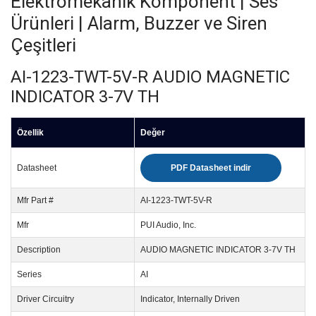
Elektromekanik Komponent | Ses
Ürünleri | Alarm, Buzzer ve Siren
Çeşitleri
AI-1223-TWT-5V-R AUDIO MAGNETIC
INDICATOR 3-7V TH
Özellik
Değer
Datasheet
PDF Datasheet indir
Mfr Part #
AI-1223-TWT-5V-R
Mfr
PUI Audio, Inc.
Description
AUDIO MAGNETIC INDICATOR 3-7V TH
Series
AI
Driver Circuitry
Indicator, Internally Driven