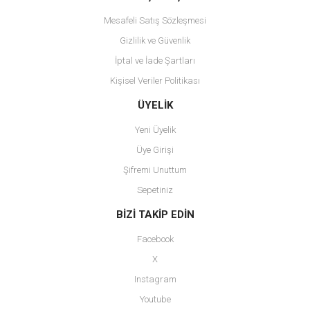
Mesafeli Satış Sözleşmesi
Gizlilik ve Güvenlik
İptal ve İade Şartları
Kişisel Veriler Politikası
Gönder
ÜYELİK
Yeni Üyelik
Üye Girişi
Şifremi Unuttum
Sepetiniz
BİZİ TAKİP EDİN
Facebook
X
Instagram
Youtube