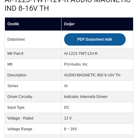
IND 8-16V TH
Özellik
Değer
Datasheet
PDF Datasheet indir
Mfr Part #
AI-1223-TWT-12V-R
Mfr
PUI Audio, Inc.
Description
AUDIO MAGNETIC IND 8-16V TH
Series
AI
Driver Circuitry
Indicator, Internally Driven
Input Type
DC
Voltage - Rated
12 V
Voltage Range
8 ~ 16V