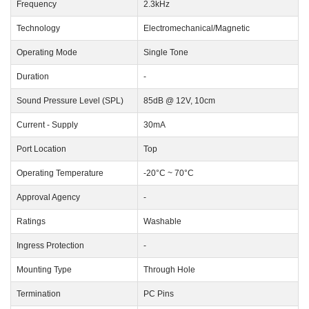
Frequency
2.3kHz
Technology
Electromechanical/Magnetic
Operating Mode
Single Tone
Duration
-
Sound Pressure Level (SPL)
85dB @ 12V, 10cm
Current - Supply
30mA
Port Location
Top
Operating Temperature
-20°C ~ 70°C
Approval Agency
-
Ratings
Washable
Ingress Protection
-
Mounting Type
Through Hole
Termination
PC Pins