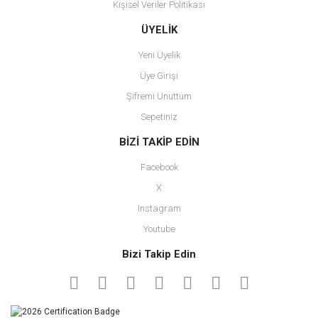
Kişisel Veriler Politikası
Gönder
ÜYELİK
Yeni Üyelik
Üye Girişi
Şifremi Unuttum
Sepetiniz
BİZİ TAKİP EDİN
Facebook
X
Instagram
Youtube
Bizi Takip Edin