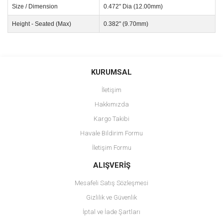
Size / Dimension
0.472" Dia (12.00mm)
Height - Seated (Max)
0.382" (9.70mm)
Bu ürünün fiyat bilgisi, resim, ürün açıklamalarında ve diğer
konularda yetersiz gördüğünüz noktaları öneri formunu kullanarak
Bu ürüne ilk yorumu siz yapın!
KURUMSAL
tarafımıza iletebilirsiniz.
Görüş ve önerileriniz için teşekkür ederiz.
İletişim
Yorum Yaz
Hakkımızda
Ürün resmi kalitesiz, bozuk veya görüntülenemiyor.
Kargo Takibi
Ürün açıklamasında eksik bilgiler bulunuyor.
Havale Bildirim Formu
Ürün bilgilerinde hatalar bulunuyor.
İletişim Formu
Ürün fiyatı diğer sitelerden daha pahalı.
Bu ürüne benzer farklı alternatifler olmalı.
ALIŞVERİŞ
Mesafeli Satış Sözleşmesi
Gizlilik ve Güvenlik
İptal ve İade Şartları