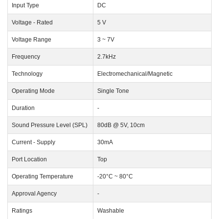
Input Type
DC
Voltage - Rated
5 V
Voltage Range
3 ~ 7V
Frequency
2.7kHz
Technology
Electromechanical/Magnetic
Operating Mode
Single Tone
Duration
-
Sound Pressure Level (SPL)
80dB @ 5V, 10cm
Current - Supply
30mA
Port Location
Top
Operating Temperature
-20°C ~ 80°C
Approval Agency
-
Ratings
Washable