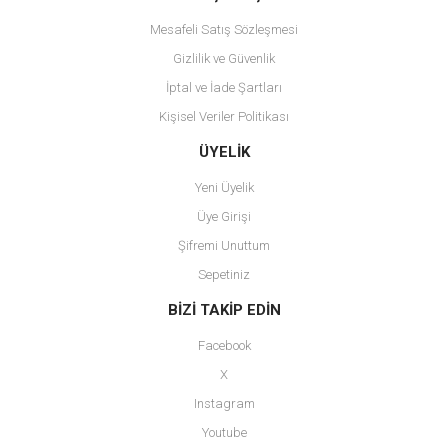
Mesafeli Satış Sözleşmesi
Gizlilik ve Güvenlik
İptal ve İade Şartları
Kişisel Veriler Politikası
Gönder
ÜYELİK
Yeni Üyelik
Üye Girişi
Şifremi Unuttum
Sepetiniz
BİZİ TAKİP EDİN
Facebook
X
Instagram
Youtube