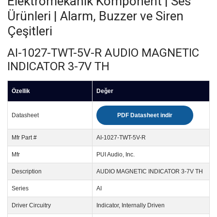
Elektromekanik Komponent | Ses
Ürünleri | Alarm, Buzzer ve Siren
Çeşitleri
AI-1027-TWT-5V-R AUDIO MAGNETIC
INDICATOR 3-7V TH
Özellik
Değer
Datasheet
PDF Datasheet indir
Mfr Part #
AI-1027-TWT-5V-R
Mfr
PUI Audio, Inc.
Description
AUDIO MAGNETIC INDICATOR 3-7V TH
Series
AI
Driver Circuitry
Indicator, Internally Driven