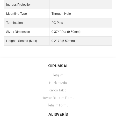
Ingress Protection
-
Mounting Type
Through Hole
Termination
PC Pins
Size / Dimension
0.374" Dia (9.50mm)
Height - Seated (Max)
0.217" (5.50mm)
Bu ürünün fiyat bilgisi, resim, ürün açıklamalarında ve diğer
konularda yetersiz gördüğünüz noktaları öneri formunu kullanarak
Bu ürüne ilk yorumu siz yapın!
KURUMSAL
tarafımıza iletebilirsiniz.
Görüş ve önerileriniz için teşekkür ederiz.
İletişim
Yorum Yaz
Hakkımızda
Ürün resmi kalitesiz, bozuk veya görüntülenemiyor.
Kargo Takibi
Ürün açıklamasında eksik bilgiler bulunuyor.
Havale Bildirim Formu
Ürün bilgilerinde hatalar bulunuyor.
İletişim Formu
Ürün fiyatı diğer sitelerden daha pahalı.
Bu ürüne benzer farklı alternatifler olmalı.
ALIŞVERİŞ