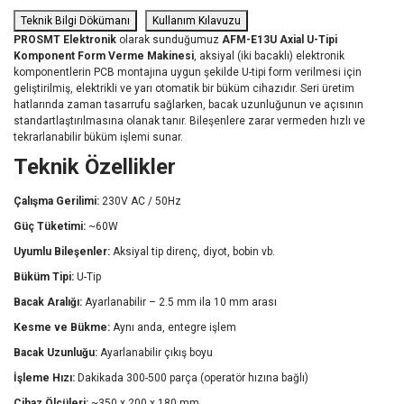
Teknik Bilgi Dökümanı
Kullanım Kılavuzu
PROSMT Elektronik
olarak sunduğumuz
AFM-E13U Axial U-Tipi
Komponent Form Verme Makinesi
, aksiyal (iki bacaklı) elektronik
komponentlerin PCB montajına uygun şekilde U-tipi form verilmesi için
geliştirilmiş, elektrikli ve yarı otomatik bir büküm cihazıdır. Seri üretim
hatlarında zaman tasarrufu sağlarken, bacak uzunluğunun ve açısının
standartlaştırılmasına olanak tanır. Bileşenlere zarar vermeden hızlı ve
tekrarlanabilir büküm işlemi sunar.
Teknik Özellikler
Çalışma Gerilimi:
230V AC / 50Hz
Güç Tüketimi:
~60W
Uyumlu Bileşenler:
Aksiyal tip direnç, diyot, bobin vb.
Büküm Tipi:
U-Tip
Bacak Aralığı:
Ayarlanabilir – 2.5 mm ila 10 mm arası
Kesme ve Bükme:
Aynı anda, entegre işlem
Bacak Uzunluğu:
Ayarlanabilir çıkış boyu
İşleme Hızı:
Dakikada 300-500 parça (operatör hızına bağlı)
Cihaz Ölçüleri:
~350 x 200 x 180 mm