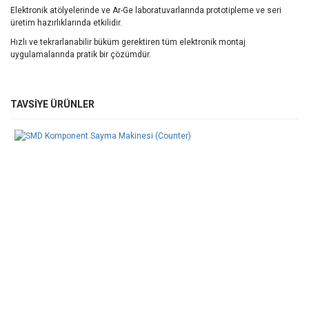
Elektronik atölyelerinde ve Ar-Ge laboratuvarlarında prototipleme ve seri
üretim hazırlıklarında etkilidir.
Hızlı ve tekrarlanabilir büküm gerektiren tüm elektronik montaj
uygulamalarında pratik bir çözümdür.
Bu ürünün fiyat bilgisi, resim, ürün açıklamalarında ve diğer
TAVSİYE ÜRÜNLER
konularda yetersiz gördüğünüz noktaları öneri formunu kullanarak
Bu ürüne ilk yorumu siz yapın!
tarafımıza iletebilirsiniz.
Görüş ve önerileriniz için teşekkür ederiz.
Yorum Yaz
Ürün resmi kalitesiz, bozuk veya görüntülenemiyor.
Ürün açıklamasında eksik bilgiler bulunuyor.
Ürün bilgilerinde hatalar bulunuyor.
Ürün fiyatı diğer sitelerden daha pahalı.
Bu ürüne benzer farklı alternatifler olmalı.