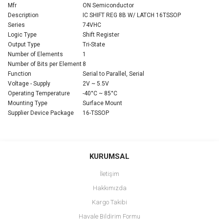
Mfr
ON Semiconductor
Description
IC SHIFT REG 8B W/ LATCH 16TSSOP
Series
74VHC
Logic Type
Shift Register
Output Type
Tri-State
Number of Elements
1
Number of Bits per Element
8
Function
Serial to Parallel, Serial
Voltage - Supply
2V ~ 5.5V
Operating Temperature
-40°C ~ 85°C
Mounting Type
Surface Mount
Supplier Device Package
16-TSSOP
Bu ürünün fiyat bilgisi, resim, ürün açıklamalarında ve diğer
konularda yetersiz gördüğünüz noktaları öneri formunu kullanarak
Bu ürüne ilk yorumu siz yapın!
KURUMSAL
tarafımıza iletebilirsiniz.
Görüş ve önerileriniz için teşekkür ederiz.
İletişim
Yorum Yaz
Hakkımızda
Ürün resmi kalitesiz, bozuk veya görüntülenemiyor.
Kargo Takibi
Ürün açıklamasında eksik bilgiler bulunuyor.
Havale Bildirim Formu
Ürün bilgilerinde hatalar bulunuyor.