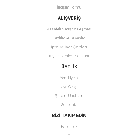
İletişim Formu
Ürün fiyatı diğer sitelerden daha pahalı.
Bu ürüne benzer farklı alternatifler olmalı.
ALIŞVERİŞ
Mesafeli Satış Sözleşmesi
Gizlilik ve Güvenlik
İptal ve İade Şartları
Kişisel Veriler Politikası
Gönder
ÜYELİK
Yeni Üyelik
Üye Girişi
Şifremi Unuttum
Sepetiniz
BİZİ TAKİP EDİN
Facebook
X