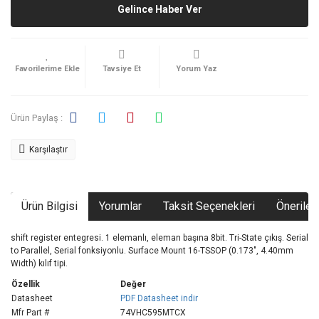
Gelince Haber Ver
Tavsiye Et
Yorum Yaz
Ürün Paylaş :
Karşılaştır
Ürün Bilgisi
Yorumlar
Taksit Seçenekleri
Önerileri
shift register entegresi. 1 elemanlı, eleman başına 8bit. Tri-State çıkış. Serial
to Parallel, Serial fonksiyonlu. Surface Mount 16-TSSOP (0.173", 4.40mm
Width) kılıf tipi.
Özellik
Değer
Datasheet
PDF Datasheet indir
Mfr Part #
74VHC595MTCX