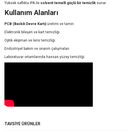
Yüksek saflıkta IPA ile
solvent temelli güçlü bir temizlik
sunar.
Kullanım Alanları
PCB (Baskılı Devre Kartı)
üretimi ve tamiri.
Elektronik bileşen ve kart temizliği.
Optik ekipman ve lens temizliği.
Endüstriyel bakım ve onarım çalışmaları.
Laboratuvar ortamlarında hassas yüzey temizliği.
Bu ürünün fiyat bilgisi, resim, ürün açıklamalarında ve diğer
TAVSİYE ÜRÜNLER
konularda yetersiz gördüğünüz noktaları öneri formunu kullanarak
Bu ürüne ilk yorumu siz yapın!
tarafımıza iletebilirsiniz.