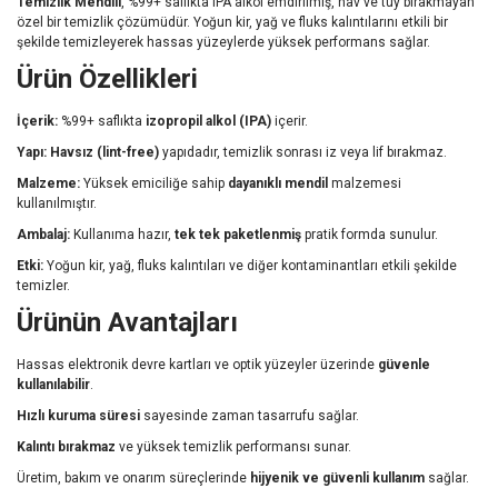
Temizlik Mendili
, %99+ saflıkta IPA alkol emdirilmiş, hav ve tüy bırakmayan
özel bir temizlik çözümüdür. Yoğun kir, yağ ve fluks kalıntılarını etkili bir
şekilde temizleyerek hassas yüzeylerde yüksek performans sağlar.
Ürün Özellikleri
İçerik:
%99+ saflıkta
izopropil alkol (IPA)
içerir.
Yapı:
Havsız (lint-free)
yapıdadır, temizlik sonrası iz veya lif bırakmaz.
Malzeme:
Yüksek emiciliğe sahip
dayanıklı mendil
malzemesi
kullanılmıştır.
Ambalaj:
Kullanıma hazır,
tek tek paketlenmiş
pratik formda sunulur.
Etki:
Yoğun kir, yağ, fluks kalıntıları ve diğer kontaminantları etkili şekilde
temizler.
Ürünün Avantajları
Hassas elektronik devre kartları ve optik yüzeyler üzerinde
güvenle
kullanılabilir
.
Hızlı kuruma süresi
sayesinde zaman tasarrufu sağlar.
Kalıntı bırakmaz
ve yüksek temizlik performansı sunar.
Üretim, bakım ve onarım süreçlerinde
hijyenik ve güvenli kullanım
sağlar.