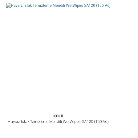
Görüş ve önerileriniz için teşekkür ederiz.
Yorum Yaz
Ürün resmi kalitesiz, bozuk veya görüntülenemiyor.
Ürün açıklamasında eksik bilgiler bulunuyor.
Ürün bilgilerinde hatalar bulunuyor.
Ürün fiyatı diğer sitelerden daha pahalı.
Bu ürüne benzer farklı alternatifler olmalı.
Gönder
KOLB
Havsız Islak Temizleme Mendili WetWipes SA120 (150 Ad)