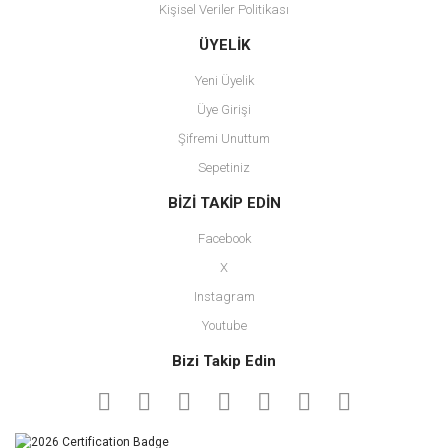
Kişisel Veriler Politikası
Gönder
ÜYELİK
Yeni Üyelik
Üye Girişi
Şifremi Unuttum
Sepetiniz
BİZİ TAKİP EDİN
Facebook
X
Instagram
Youtube
Bizi Takip Edin